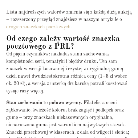
Lista najdroższych walorów zmienia się z każdą dużą aukcją
– rozszerzony przegląd znajdziesz w naszym artykule o
drogich znaczkach pocztowych
.
Od czego zależy wartość znaczka
pocztowego z PRL?
Od pięciu czynników: nakładu, stanu zachowania,
kompletności serii, tematyki i błędów druku. Ten sam
znaczek w wersji kasowanej i czystej z oryginalną gumą
dzieli nawet dwudziestokrotna różnica ceny (1–5 zł wobec
ok. 20 zł), a wersja z usterką drukarską potrafi kosztować
tysiąc razy więcej.
Stan zachowania to połowa wyceny.
Filatelista oceni
ząbkowanie, świeżość koloru, brak zagięć i podlepek oraz
gumę – przy znaczkach niekasowanych oryginalna,
nienaruszona guma jest warunkiem najwyższych stawek.
Znaczki przechowuj w klaserach, z dala od wilgoci i słońca;