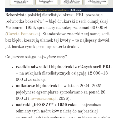
Rekordzistą polskiej filatelistyki okresu PRL pozostaje
„odwrotka bokserów” – błąd drukarski z serii olimpijskiej
Melbourne 1956, sprzedany na aukcji za ponad 60 000 zł
(
Gazeta Pomorska
). Standardowe znaczki z tej samej serii,
bez błędu, kosztują ułamek tej kwoty – to najlepszy dowód,
jak bardzo rynek premiuje usterki druku.
Co jeszcze osiąga najwyższe ceny?
rzadkie odwrotki i błędnodruki z różnych serii PRL
– na aukcjach filatelistycznych osiągają 12 000–18
000 zł za sztukę;
unikatowe błędnodruki
– w latach 2024–2025
pojedyncze egzemplarze sprzedawano za ponad 20
000 zł (
nowosci.com.pl
, 2026);
nadruki „GROSZY” z 1950 roku
– najrzadsze
odmiany tych nadruków należą do najbardziej
cenionych polskich walorów; przy tej klasie znaczków