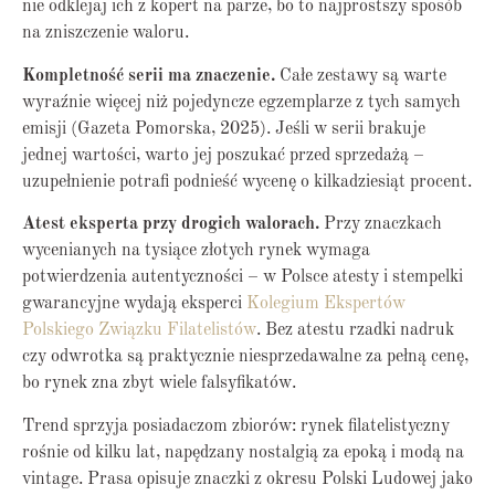
nie odklejaj ich z kopert na parze, bo to najprostszy sposób
na zniszczenie waloru.
Kompletność serii ma znaczenie.
Całe zestawy są warte
wyraźnie więcej niż pojedyncze egzemplarze z tych samych
emisji (Gazeta Pomorska, 2025). Jeśli w serii brakuje
jednej wartości, warto jej poszukać przed sprzedażą –
uzupełnienie potrafi podnieść wycenę o kilkadziesiąt procent.
Atest eksperta przy drogich walorach.
Przy znaczkach
wycenianych na tysiące złotych rynek wymaga
potwierdzenia autentyczności – w Polsce atesty i stempelki
gwarancyjne wydają eksperci
Kolegium Ekspertów
Polskiego Związku Filatelistów
. Bez atestu rzadki nadruk
czy odwrotka są praktycznie niesprzedawalne za pełną cenę,
bo rynek zna zbyt wiele falsyfikatów.
Trend sprzyja posiadaczom zbiorów: rynek filatelistyczny
rośnie od kilku lat, napędzany nostalgią za epoką i modą na
vintage. Prasa opisuje znaczki z okresu Polski Ludowej jako