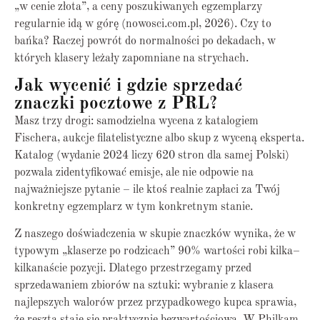
„w cenie złota”, a ceny poszukiwanych egzemplarzy
regularnie idą w górę (nowosci.com.pl, 2026). Czy to
bańka? Raczej powrót do normalności po dekadach, w
których klasery leżały zapomniane na strychach.
Jak wycenić i gdzie sprzedać
znaczki pocztowe z PRL?
Masz trzy drogi: samodzielna wycena z katalogiem
Fischera, aukcje filatelistyczne albo skup z wyceną eksperta.
Katalog (wydanie 2024 liczy 620 stron dla samej Polski)
pozwala zidentyfikować emisje, ale nie odpowie na
najważniejsze pytanie – ile ktoś realnie zapłaci za Twój
konkretny egzemplarz w tym konkretnym stanie.
Z naszego doświadczenia w skupie znaczków wynika, że w
typowym „klaserze po rodzicach” 90% wartości robi kilka–
kilkanaście pozycji. Dlatego przestrzegamy przed
sprzedawaniem zbiorów na sztuki: wybranie z klasera
najlepszych walorów przez przypadkowego kupca sprawia,