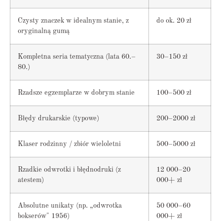
Czysty znaczek w idealnym stanie, z
do ok. 20 zł
oryginalną gumą
Kompletna seria tematyczna (lata 60.–
30–150 zł
80.)
Rzadsze egzemplarze w dobrym stanie
100–500 zł
Błędy drukarskie (typowe)
200–2000 zł
Klaser rodzinny / zbiór wieloletni
500–5000 zł
Rzadkie odwrotki i błędnodruki (z
12 000–20
atestem)
000+ zł
Absolutne unikaty (np. „odwrotka
50 000–60
bokserów" 1956)
000+ zł