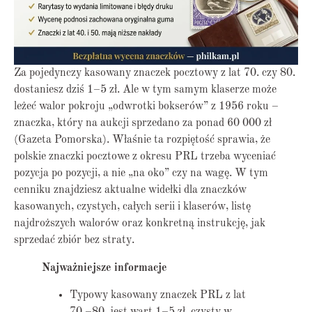
Za pojedynczy kasowany znaczek pocztowy z lat 70. czy 80.
dostaniesz dziś 1–5 zł. Ale w tym samym klaserze może
leżeć walor pokroju „odwrotki bokserów” z 1956 roku –
znaczka, który na aukcji sprzedano za ponad 60 000 zł
(Gazeta Pomorska). Właśnie ta rozpiętość sprawia, że
polskie znaczki pocztowe z okresu PRL trzeba wyceniać
pozycja po pozycji, a nie „na oko” czy na wagę. W tym
cenniku znajdziesz aktualne widełki dla znaczków
kasowanych, czystych, całych serii i klaserów, listę
najdroższych walorów oraz konkretną instrukcję, jak
sprzedać zbiór bez straty.
Najważniejsze informacje
Typowy kasowany znaczek PRL z lat
70.–80. jest wart 1–5 zł, czysty w