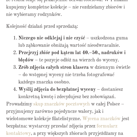
że reszta staje się praktycznie bezwartościowa. W Philkam
kupujemy kompletne kolekcje – nie rozdzielamy zbiorów i
nie wybieramy rodzynków.
Kolejność działań przed sprzedażą:
Niczego nie odklejaj i nie czyść
– uszkodzona guma
lub ząbkowanie obniżają wartość nieodwracalnie.
Przejrzyj zbiór pod kątem lat 40.–50., nadruków i
błędów
– te pozycje odłóż na wierzch do wyceny.
Zrób zdjęcia całych stron klasera
w dziennym świetle
– do wstępnej wyceny nie trzeba fotografować
każdego znaczka osobno.
Wyślij zdjęcia do bezpłatnej wyceny
– dostaniesz
konkretną kwotę i zdecydujesz bez zobowiązań.
Prowadzimy
skup znaczków pocztowych
w całej Polsce –
przyjmujemy zarówno pojedyncze walory, jak i
wielotomowe kolekcje filatelistyczne.
Wycena znaczków
jest
bezpłatna: wystarczy przesłać zdjęcia przez
formularz
kontaktowy
, a przy większych zbiorach przyjeżdżamy na