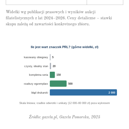
Widełki wg publikacji prasowych i wyników aukcji
filatelistycznych z lat 2024–2026. Ceny detaliczne – stawki
skupu zależą od zawartości konkretnego zbioru.
Ile jest wart znaczek PRL? (górne widełki, zł)
kasowany obiegowy
5
czysty, idealny stan
20
kompletna seria
150
rzadszy egzemplarz
500
błąd drukarski
2 000
Skala liniowa; rzadkie odwrotki i unikaty (12 000–60 000 zł) poza wykresem
Źródło: gazeta.pl, Gazeta Pomorska, 2025