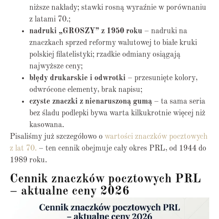
niższe nakłady; stawki rosną wyraźnie w porównaniu
z latami 70.;
nadruki „GROSZY” z 1950 roku
– nadruki na
znaczkach sprzed reformy walutowej to białe kruki
polskiej filatelistyki; rzadkie odmiany osiągają
najwyższe ceny;
błędy drukarskie i odwrotki
– przesunięte kolory,
odwrócone elementy, brak napisu;
czyste znaczki z nienaruszoną gumą
– ta sama seria
bez śladu podlepki bywa warta kilkukrotnie więcej niż
kasowana.
Pisaliśmy już szczegółowo o
wartości znaczków pocztowych
z lat 70.
– ten cennik obejmuje cały okres PRL, od 1944 do
1989 roku.
Cennik znaczków pocztowych PRL
– aktualne ceny 2026