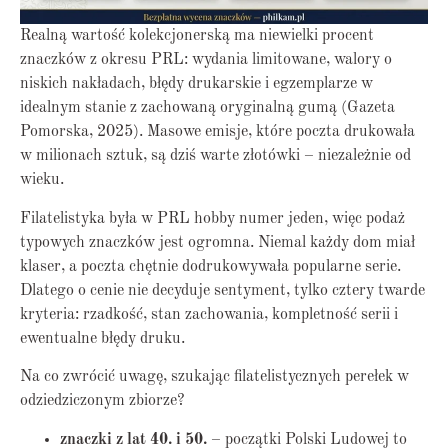
Realną wartość kolekcjonerską ma niewielki procent
znaczków z okresu PRL: wydania limitowane, walory o
niskich nakładach, błędy drukarskie i egzemplarze w
idealnym stanie z zachowaną oryginalną gumą (Gazeta
Pomorska, 2025). Masowe emisje, które poczta drukowała
w milionach sztuk, są dziś warte złotówki – niezależnie od
wieku.
Filatelistyka była w PRL hobby numer jeden, więc podaż
typowych znaczków jest ogromna. Niemal każdy dom miał
klaser, a poczta chętnie dodrukowywała popularne serie.
Dlatego o cenie nie decyduje sentyment, tylko cztery twarde
kryteria: rzadkość, stan zachowania, kompletność serii i
ewentualne błędy druku.
Na co zwrócić uwagę, szukając filatelistycznych perełek w
odziedziczonym zbiorze?
znaczki z lat 40. i 50.
– początki Polski Ludowej to