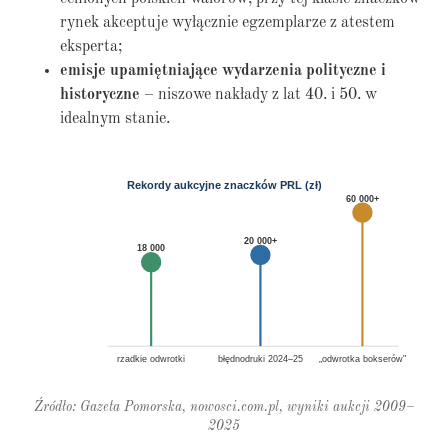
rynek akceptuje wyłącznie egzemplarze z atestem
eksperta;
emisje upamiętniające wydarzenia polityczne i
historyczne
– niszowe nakłady z lat 40. i 50. w
idealnym stanie.
Rekordy aukcyjne znaczków PRL (zł)
60 000+
20 000+
18 000
rzadkie odwrotki
błędnodruki 2024–25
„odwrotka bokserów"
Źródło: Gazeta Pomorska, nowosci.com.pl, wyniki aukcji 2009–
2025