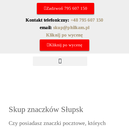
Zadzwoń 795 607 150
Kontakt telefoniczny:
+48 795 607 150
email:
skup@philkam.pl
Kliknij po wycenę
Kliknij po wycenę
Skup znaczków chińskich
Najczęstsze pytania
Skup znaczków Słupsk
Czy posiadasz znaczki pocztowe, których