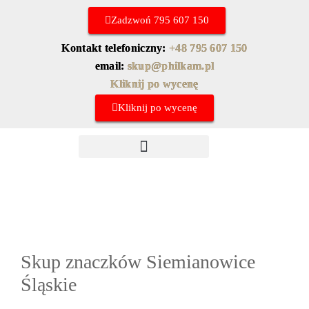
Zadzwoń 795 607 150
Kontakt telefoniczny:
+48 795 607 150
email:
skup@philkam.pl
Kliknij po wycenę
Kliknij po wycenę
Skup znaczków chińskich
Najczęstsze pytania
Skup znaczków Siemianowice
Śląskie