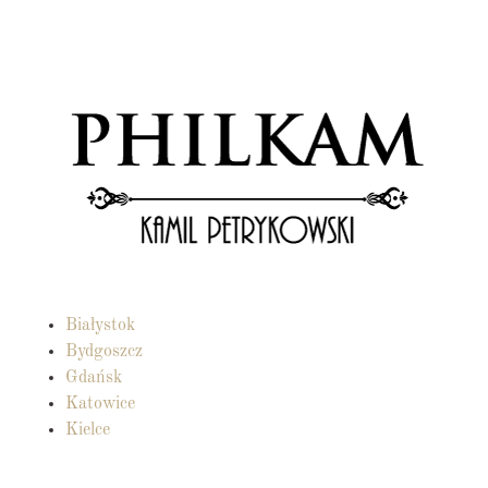
Białystok
Bydgoszcz
Gdańsk
Katowice
Kielce