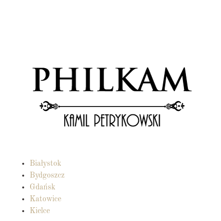
Białystok
Bydgoszcz
Gdańsk
Katowice
Kielce