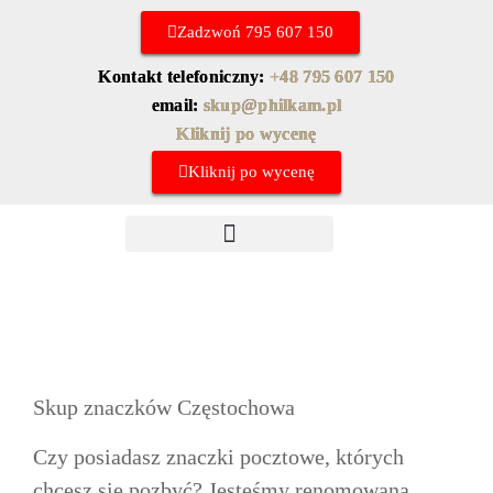
Zadzwoń 795 607 150
Kontakt telefoniczny:
+48 795 607 150
email:
skup@philkam.pl
Kliknij po wycenę
Kliknij po wycenę
Skup znaczków chińskich
Najczęstsze pytania
Skup znaczków Częstochowa
Czy posiadasz znaczki pocztowe, których
chcesz się pozbyć? Jesteśmy renomowaną