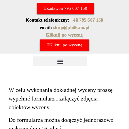
Zadzwoń 795 607 150
Kontakt telefoniczny:
+48 795 607 150
email:
skup@philkam.pl
Kliknij po wycenę
Kliknij po wycenę
Skup znaczków chińskich
Najczęstsze pytania
W celu wykonania dokładnej wyceny proszę
wypełnić formularz i załączyć zdjęcia
obiektów wyceny.
Do formularza można dołączyć jednorazowo
maksymalnie 16 zdjęć.